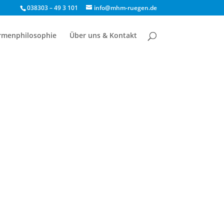
038303 – 49 3 101
info@mhm-ruegen.de
rmenphilosophie
Über uns & Kontakt