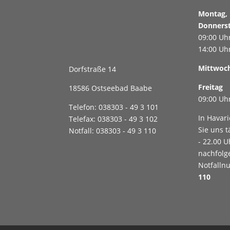
Montag, 
Donners
09:00 Uhr
14:00 Uhr
Mittwoch
Dorfstraße 14
Freitag
18586 Ostseebad Baabe
09:00 Uhr
Telefon: 038303 - 49 3 101
In Havari
Telefax: 038303 - 49 3 102
Sie uns t
Notfall: 038303 - 49 3 110
- 22.00 U
nachfolg
Notfall
110